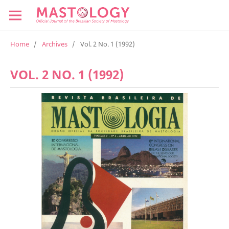
Home
/
Archives
/
Vol. 2 No. 1 (1992)
VOL. 2 NO. 1 (1992)