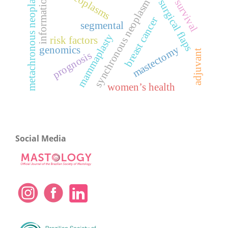
metachronous neoplasm
information
synchronous neoplasm
survival
surgical flaps
breast cancer
segmental
mammaplasty
risk factors
mastectomy
genomics
adjuvant
prognosis
women’s health
Social Media