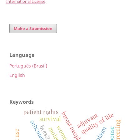
International License
.
Make a Submission
Language
Português (Brasil)
English
Keywords
patient rights
breast neoplasms
quality of life
adjuvant
survival
mass screening