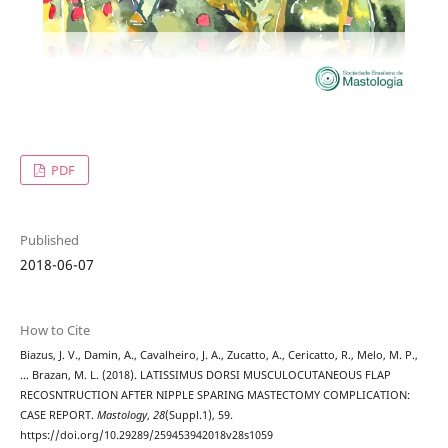
PDF
Published
2018-06-07
How to Cite
Biazus, J. V., Damin, A., Cavalheiro, J. A., Zucatto, A., Cericatto, R., Melo, M. P.,
… Brazan, M. L. (2018). LATISSIMUS DORSI MUSCULOCUTANEOUS FLAP
RECOSNTRUCTION AFTER NIPPLE SPARING MASTECTOMY COMPLICATION:
CASE REPORT.
Mastology
,
28
(Suppl.1), 59.
https://doi.org/10.29289/259453942018v28s1059