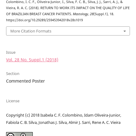
Colombino, I. C. F., Oliveira-Junior, I., Silva, F. C. B., Silva, J. J., Sarri, A. J., &
Vieira, R. A. C. (2018). RETURN TO WORK ITS IMPACT ON THE QUALITY OF LIFE
OF BRAZILIAN BREAST CANCER PATIENTS.
Mastology
,
28
(Suppl.1), 18.
https://doi.org/10.29289/259453942018v28s1019
More Citation Formats
Issue
Vol. 28 No. Suppl.1 (2018)
Section
Commented Poster
License
Copyright (c) 2018 Isabela C. F. Colombino, Idam Oliveira-Junior,
Fabiola C. B. Silva, Jonathas J. Silva, Almir J. Sarri, Rene A. C. Vieira