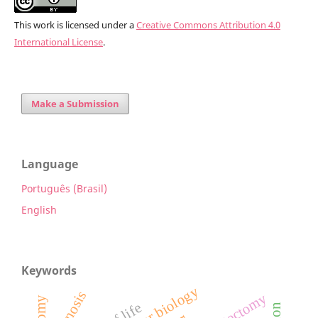
This work is licensed under a
Creative Commons Attribution 4.0
International License
.
Make a Submission
Language
Português (Brasil)
English
Keywords
molecular biology
prognosis
mastectomy