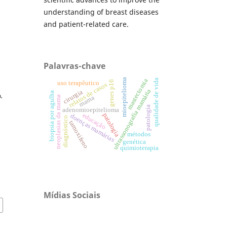
understanding of breast diseases
and patient-related care.
Palavras-chave
mioepitelioma
mastectomia
qualidade de vida
genes p16
uso terapêutico
relatos de casos
ultrassonografia mamária
cirurgia
biopsia por agulha
a,
mama
neoplasias da mama
patologia
adenomioepitelioma
patologia
educação
doenças mamárias
diagnóstico
tamoxifeno
métodos
genética
quimioterapia
Mídias Sociais