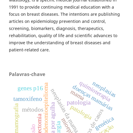
1991 to provide continuing medical education with a
focus on breast diseases. The intentions are publishing
articles on epidemiology prevention and control,
screening, biomarkers, diagnosis, therapeutics,
rehabilitation, quality of life and scientific advances to
improve the understanding of breast diseases and
patient-related care.
Palavras-chave
quimioterapia
neoplasias
adenomioepitelioma
doenças mamárias
genes p16
neoplasias da mama
mama
tamoxifeno
patologia
biopsia por agulha
mamografia
patologia
métodos
relatos de casos
mastectomia
genética
cirurgia
educação