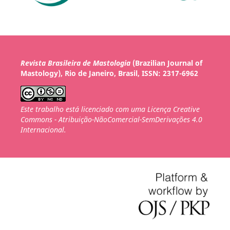
Revista Brasileira de Mastologia
(Brazilian Journal of
Mastology), Rio de Janeiro, Brasil, ISSN: 2317-6962
Este trabalho está licenciado com uma Licença Creative
Commons - Atribuição-NãoComercial-SemDerivações 4.0
Internacional.