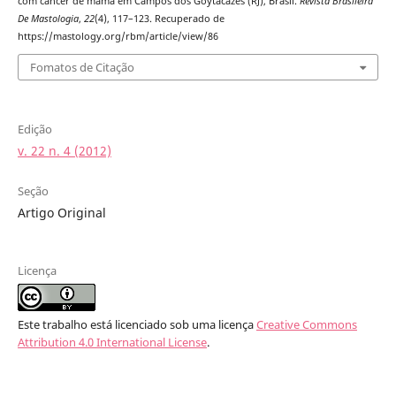
com câncer de mama em Campos dos Goytacazes (RJ), Brasil.
Revista Brasileira
De Mastologia
,
22
(4), 117–123. Recuperado de
https://mastology.org/rbm/article/view/86
Fomatos de Citação
Edição
v. 22 n. 4 (2012)
Seção
Artigo Original
Licença
Este trabalho está licenciado sob uma licença
Creative Commons
Attribution 4.0 International License
.