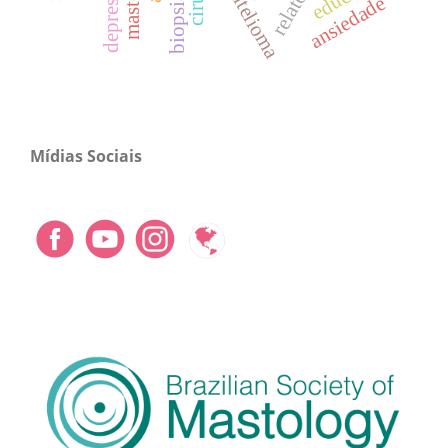
mioepitelioma
depressão
ansiedade
Mídias Sociais