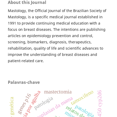
About this Journal
Mastology, the Official Journal of the Brazilian Society of
Mastology, is a specific medical journal established in
1991 to provide continuing medical education with a
focus on breast diseases. The intentions are publishing
articles on epidemiology prevention and control,
screening, biomarkers, diagnosis, therapeutics,
rehabilitation, quality of life and scientific advances to
improve the understanding of breast diseases and
patient-related care.
Palavras-chave
tamoxifeno
mastectomia
biopsia por agulha
genes p16
patologia
neoplasias da mama
patologia
relatos de casos