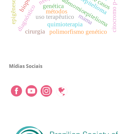
citocromo p-450 cyp2d6
epigênese genética
mioepitelioma
adenomioepitelioma
genética
diagnóstico
métodos
mama
uso terapêutico
quimioterapia
cirurgia
polimorfismo genético
Mídias Sociais