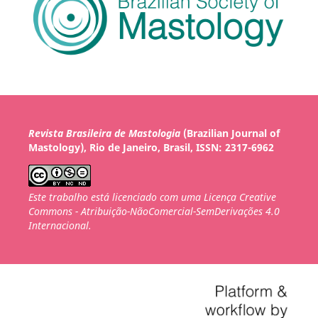
Revista Brasileira de Mastologia
(Brazilian Journal of
Mastology), Rio de Janeiro, Brasil, ISSN: 2317-6962
Este trabalho está licenciado com uma Licença Creative
Commons - Atribuição-NãoComercial-SemDerivações 4.0
Internacional.