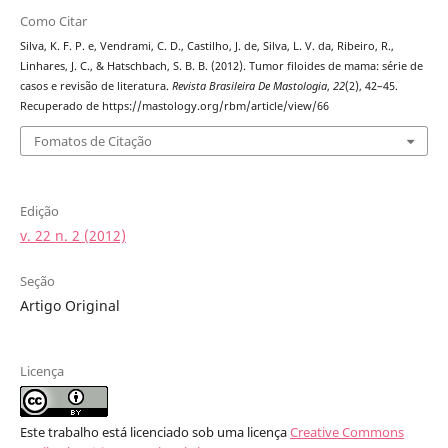
Como Citar
Silva, K. F. P. e, Vendrami, C. D., Castilho, J. de, Silva, L. V. da, Ribeiro, R.,
Linhares, J. C., & Hatschbach, S. B. B. (2012). Tumor filoides de mama: série de
casos e revisão de literatura.
Revista Brasileira De Mastologia
,
22
(2), 42–45.
Recuperado de https://mastology.org/rbm/article/view/66
Fomatos de Citação
Edição
v. 22 n. 2 (2012)
Seção
Artigo Original
Licença
Este trabalho está licenciado sob uma licença
Creative Commons