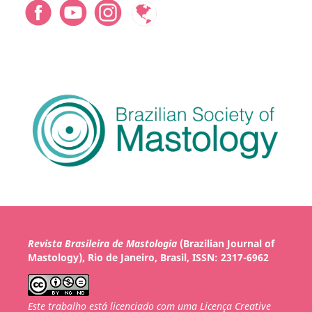
Revista Brasileira de Mastologia
(Brazilian Journal of
Mastology), Rio de Janeiro, Brasil, ISSN: 2317-6962
Este trabalho está licenciado com uma Licença Creative