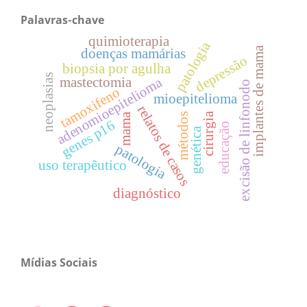
Palavras-chave
quimioterapia
patologia
implantes de mama
doenças mamárias
depressão
biopsia por agulha
neoplasias
mastectomia
adenomioepitelioma
excisão de linfonodo
tamoxifeno
mioepitelioma
relatos de casos
cirurgia
mama
métodos
genes p16
educação
genética
patologia
uso terapêutico
diagnóstico
Mídias Sociais