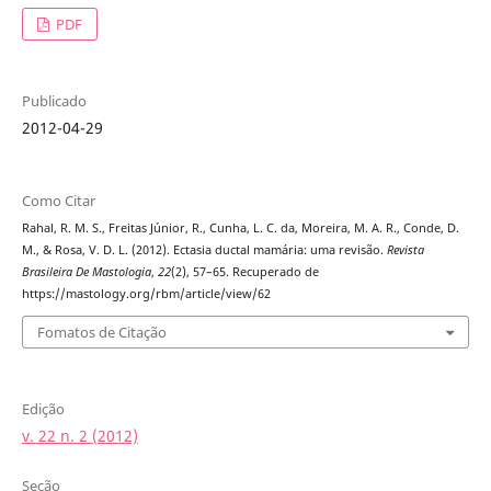
PDF
Publicado
2012-04-29
Como Citar
Rahal, R. M. S., Freitas Júnior, R., Cunha, L. C. da, Moreira, M. A. R., Conde, D.
M., & Rosa, V. D. L. (2012). Ectasia ductal mamária: uma revisão.
Revista
Brasileira De Mastologia
,
22
(2), 57–65. Recuperado de
https://mastology.org/rbm/article/view/62
Fomatos de Citação
Edição
v. 22 n. 2 (2012)
Seção