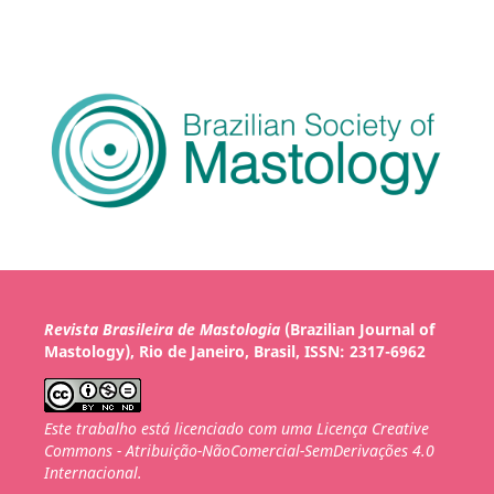
Revista Brasileira de Mastologia
(Brazilian Journal of
Mastology), Rio de Janeiro, Brasil, ISSN: 2317-6962
Este trabalho está licenciado com uma Licença Creative
Commons - Atribuição-NãoComercial-SemDerivações 4.0
Internacional.