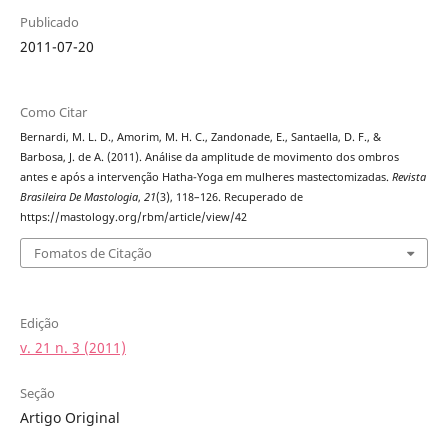
Publicado
2011-07-20
Como Citar
Bernardi, M. L. D., Amorim, M. H. C., Zandonade, E., Santaella, D. F., &
Barbosa, J. de A. (2011). Análise da amplitude de movimento dos ombros
antes e após a intervenção Hatha-Yoga em mulheres mastectomizadas.
Revista
Brasileira De Mastologia
,
21
(3), 118–126. Recuperado de
https://mastology.org/rbm/article/view/42
Fomatos de Citação
Edição
v. 21 n. 3 (2011)
Seção
Artigo Original