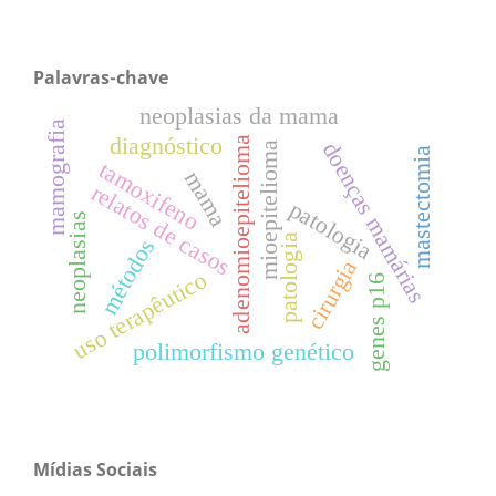
Palavras-chave
neoplasias da mama
mamografia
diagnóstico
adenomioepitelioma
doenças mamárias
mioepitelioma
mastectomia
tamoxifeno
mama
relatos de casos
patologia
neoplasias
patologia
métodos
cirurgia
uso terapêutico
genes p16
polimorfismo genético
Mídias Sociais