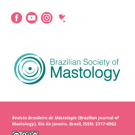
Revista Brasileira de Mastologia
(Brazilian Journal of
Mastology), Rio de Janeiro, Brasil, ISSN: 2317-6962