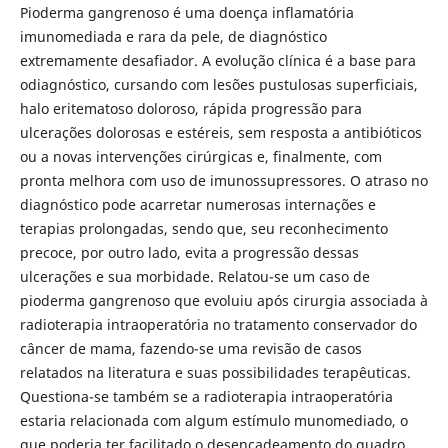
Pioderma gangrenoso é uma doença inflamatória
imunomediada e rara da pele, de diagnóstico
extremamente desafiador. A evolução clínica é a base para
odiagnóstico, cursando com lesões pustulosas superficiais,
halo eritematoso doloroso, rápida progressão para
ulcerações dolorosas e estéreis, sem resposta a antibióticos
ou a novas intervenções cirúrgicas e, finalmente, com
pronta melhora com uso de imunossupressores. O atraso no
diagnóstico pode acarretar numerosas internações e
terapias prolongadas, sendo que, seu reconhecimento
precoce, por outro lado, evita a progressão dessas
ulcerações e sua morbidade. Relatou-se um caso de
pioderma gangrenoso que evoluiu após cirurgia associada à
radioterapia intraoperatória no tratamento conservador do
câncer de mama, fazendo-se uma revisão de casos
relatados na literatura e suas possibilidades terapêuticas.
Questiona-se também se a radioterapia intraoperatória
estaria relacionada com algum estímulo munomediado, o
que poderia ter facilitado o desencadeamento do quadro.