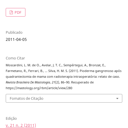
PDF
Publicado
2011-04-05
Como Citar
Moscardini, L. M. de O., Avelar, J. T. C., Sempértegui, A., Bronzat, E.,
Farmetano, R., Ferrari, B., … Silva, H. M. S. (2011). Pioderma gangrenoso após
quadrantectomia de mama com radioterapia intraoperatória: relato de caso.
Revista Brasileira De Mastologia
,
21
(2), 86–90. Recuperado de
https://mastology.org/rbm/article/view/280
Fomatos de Citação
Edição
v. 21 n. 2 (2011)