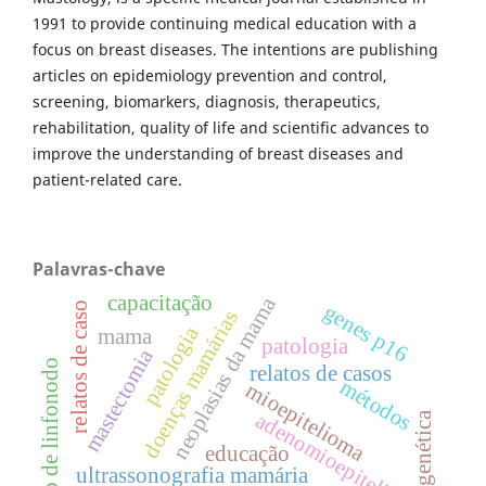
1991 to provide continuing medical education with a
focus on breast diseases. The intentions are publishing
articles on epidemiology prevention and control,
screening, biomarkers, diagnosis, therapeutics,
rehabilitation, quality of life and scientific advances to
improve the understanding of breast diseases and
patient-related care.
Palavras-chave
capacitação
neoplasias da mama
genes p16
relatos de caso
doenças mamárias
patologia
mama
patologia
mastectomia
excisão de linfonodo
relatos de casos
métodos
mioepitelioma
adenomioepitelioma
genética
educação
ultrassonografia mamária