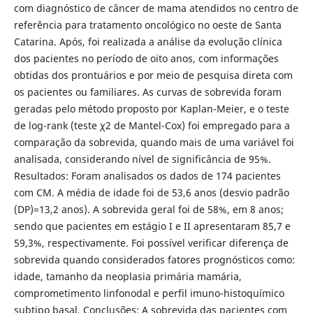
com diagnóstico de câncer de mama atendidos no centro de
referência para tratamento oncológico no oeste de Santa
Catarina. Após, foi realizada a análise da evolução clínica
dos pacientes no período de oito anos, com informações
obtidas dos prontuários e por meio de pesquisa direta com
os pacientes ou familiares. As curvas de sobrevida foram
geradas pelo método proposto por Kaplan-Meier, e o teste
de log-rank (teste χ2 de Mantel-Cox) foi empregado para a
comparação da sobrevida, quando mais de uma variável foi
analisada, considerando nível de significância de 95%.
Resultados: Foram analisados os dados de 174 pacientes
com CM. A média de idade foi de 53,6 anos (desvio padrão
(DP)=13,2 anos). A sobrevida geral foi de 58%, em 8 anos;
sendo que pacientes em estágio I e II apresentaram 85,7 e
59,3%, respectivamente. Foi possível verificar diferença de
sobrevida quando considerados fatores prognósticos como:
idade, tamanho da neoplasia primária mamária,
comprometimento linfonodal e perfil imuno-histoquímico
subtipo basal. Conclusões: A sobrevida das pacientes com