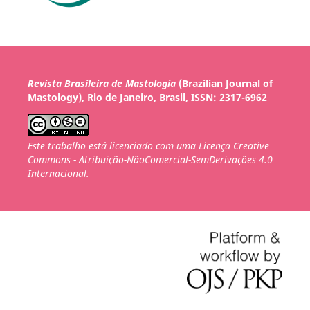
Revista Brasileira de Mastologia
(Brazilian Journal of
Mastology), Rio de Janeiro, Brasil, ISSN: 2317-6962
Este trabalho está licenciado com uma Licença Creative
Commons - Atribuição-NãoComercial-SemDerivações 4.0
Internacional.