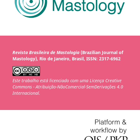
Revista Brasileira de Mastologia
(Brazilian Journal of
Mastology), Rio de Janeiro, Brasil, ISSN: 2317-6962
Este trabalho está licenciado com uma Licença Creative
Commons - Atribuição-NãoComercial-SemDerivações 4.0
Internacional.