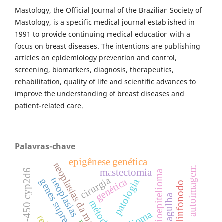
Mastology, the Official Journal of the Brazilian Society of
Mastology, is a specific medical journal established in
1991 to provide continuing medical education with a
focus on breast diseases. The intentions are publishing
articles on epidemiology prevention and control,
screening, biomarkers, diagnosis, therapeutics,
rehabilitation, quality of life and scientific advances to
improve the understanding of breast diseases and
patient-related care.
Palavras-chave
epigênese genética
neoplasias da mama
autoimagem
mastectomia
citocromo p-450 cyp2d6
mioepitelioma
cirurgia
neoplasias
genética
patologia
genes supressores
métodos