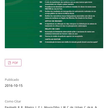
PDF
Publicado
2016-10-15
Como Citar
Paulinelli, R. R., Ribeiro, L. F. J., Moura Filho, J. W. C. de, Urban, C. de A., &