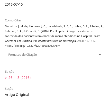
2016-07-15
Como Citar
Medeiros, J. M. de, Linhares, J. C., Hatschbach, S. B. B., Hubie, D. P., Ribeiro, R.,
Rahman, S. A., & Orlandi, D. (2016). Perfil epidemiológico e estudo de
sobrevida dos pacientes com câncer de mama atendidos no Hospital Erasto
Gaertner em Curitiba, PR.
Revista Brasileira De Mastologia
,
26
(3), 107–112.
https://doi.org/10.5327/z201600030005rbm
Fomatos de Citação
Edição
v. 26 n. 3 (2016)
Seção
Artigo Original