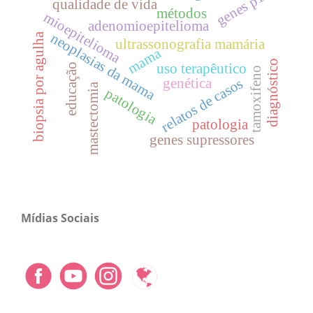
genes p16
qualidade de vida
métodos
mioepitelioma
adenomioepitelioma
neoplasias da mama
biopsia por agulha
ultrassonografia mamária
mama
diagnóstico
uso terapêutico
educação
tamoxifeno
genética
relatos de casos
mastectomia
patologia
patologia
genes supressores
Mídias Sociais