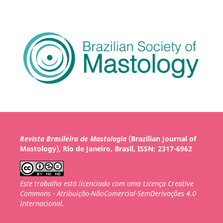
Revista Brasileira de Mastologia
(Brazilian Journal of
Mastology), Rio de Janeiro, Brasil, ISSN: 2317-6962
Este trabalho está licenciado com uma Licença Creative
Commons - Atribuição-NãoComercial-SemDerivações 4.0
Internacional.