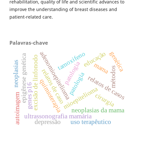
rehabilitation, quality of life and scientific advances to
improve the understanding of breast diseases and
patient-related care.
Palavras-chave
educação
adenomioepitelioma
tamoxifeno
genética
epigênese genética
excisão de linfonodo
neoplasias
patologia
mama
métodos
relatos de caso
patologia
relatos de casos
quimioterapia
genes p16
mioepitelioma
cirurgia
autoimagem
neoplasias da mama
ultrassonografia mamária
depressão
uso terapêutico