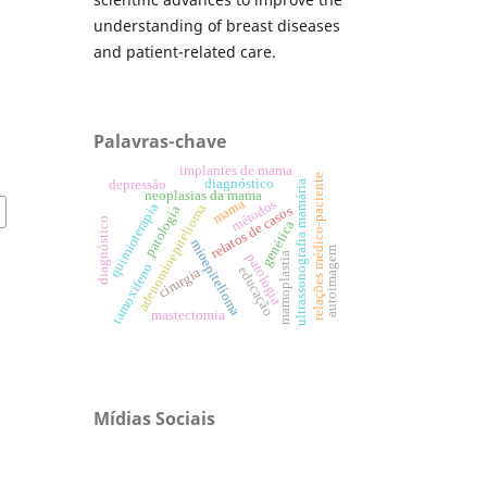
understanding of breast diseases
and patient-related care.
,
,
e
a
Palavras-chave
implantes de mama
relações médico-paciente
diagnóstico
depressão
ultrassonografia mamária
neoplasias da mama
métodos
mama
quimioterapia
adenomioepitelioma
relatos de casos
patologia
diagnóstico
genética
mioepitelioma
autoimagem
patologia
mamoplastia
tamoxifeno
educação
cirurgia
mastectomia
Mídias Sociais