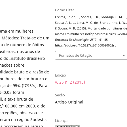
Como Citar
Freitas Junior, R., Soares, L. R., Gonzaga, C. M. R.
Sousa, A. L. L., Lima, M. G. de, Branquinho, L. W.
& Souza, M. R. (2015). Mortalidade por câncer d
 mama em mulheres
mama em mulheres indígenas brasileiras.
Revist
0. Métodos: Trata-se de um
Brasileira De Mastologia
,
25
(2), 41–45.
eta de número de óbitos
https://doi.org/10.5327/z201500020002rbm
ileiras, nos anos de
Fomatos de Citação
 do Instituto Brasileiro
rmações sobre
lidade bruta e a razão de
Edição
 mulheres de cor branca e
v. 25 n. 2 (2015)
nça de 95% (IC95%). Para
 p<0,05 foram
Seção
l, a taxa bruta de
Artigo Original
2/100.000 em 2000, e de
orregiões, observou-se
reram na região Sudeste.
Licença
rês ocorreram na região