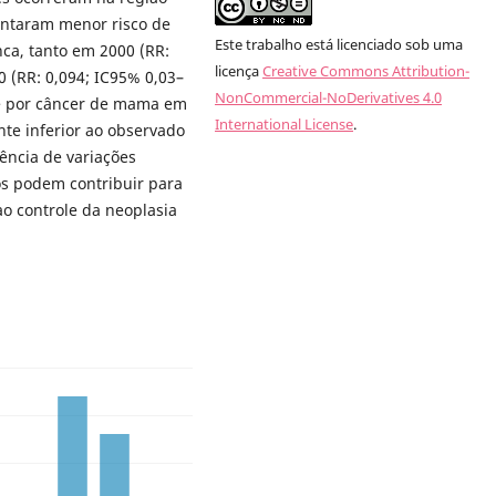
entaram menor risco de
Este trabalho está licenciado sob uma
ca, tanto em 2000 (RR:
licença
Creative Commons Attribution-
 (RR: 0,094; IC95% 0,03–
NonCommercial-NoDerivatives 4.0
de por câncer de mama em
International License
.
nte inferior ao observado
ncia de variações
dos podem contribuir para
ao controle da neoplasia