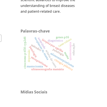
understanding of breast diseases
and patient-related care.
Palavras-chave
genes p16
neoplasias da mama
citocromo p-450 cyp2d6
ansiedade
tamoxifeno
biopsia por agulha
diagnóstico
quimioterapia
educação
métodos
patologia
patologia
relatos de casos
depressão
mama
adenomioepitelioma
mioepitelioma
cirurgia plástica
mastectomia
ultrassonografia mamária
Mídias Sociais