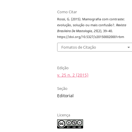
Como Citar
Rossi, G. (2015). Mamografia com contraste:
evolução, solução ou mais confusão?.
Revista
Brasileira De Mastologia
,
25
(2), 39–40.
https://doi.org/10.5327/z201500020001rbm
Fomatos de Citação
Edição
v. 25 n. 2 (2015)
Seção
Editorial
Licença