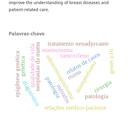
improve the understanding of breast diseases and
patient-related care.
Palavras-chave
tratamento neoadjuvante
neoplasias da mama
qualidade de vida
mastectomia
genes p16
epigênese genética
relatos de casos
tamoxifeno
adenomioepitelioma
genética
mioepitelioma
mama
patologia
cirurgia
diagnóstico
métodos
patologia
relações médico-paciente