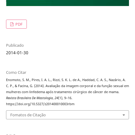
PDF
Publicado
2014-01-30
Como Citar
Enomoto, S. M., Pires, I. A. L., Rizzi, S. K. L. de A., Haddad, C. A. S., Nazário, A.
C. P., & Facina, G. (2014). Avaliação da imagem corporal e da função sexual em
mulheres com linfedema após tratamento cirúrgico de câncer de mama.
Revista Brasileira De Mastologia
,
24
(1), 9–16.
https://doi.org/10.5327/z201400010003rbm
Fomatos de Citação