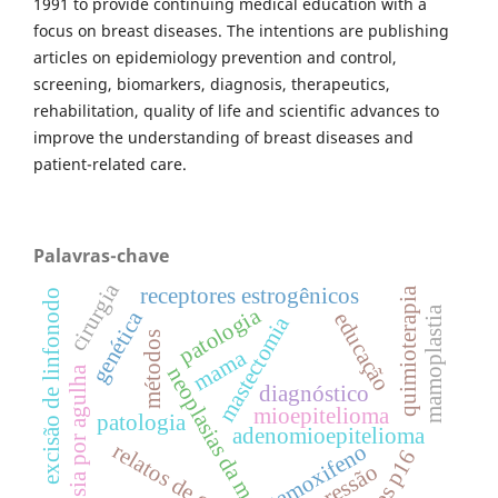
1991 to provide continuing medical education with a
focus on breast diseases. The intentions are publishing
articles on epidemiology prevention and control,
screening, biomarkers, diagnosis, therapeutics,
rehabilitation, quality of life and scientific advances to
improve the understanding of breast diseases and
patient-related care.
Palavras-chave
cirurgia
receptores estrogênicos
quimioterapia
excisão de linfonodo
patologia
mamoplastia
genética
educação
mastectomia
métodos
mama
neoplasias da mama
biopsia por agulha
diagnóstico
mioepitelioma
patologia
adenomioepitelioma
relatos de casos
tamoxifeno
genes p16
depressão