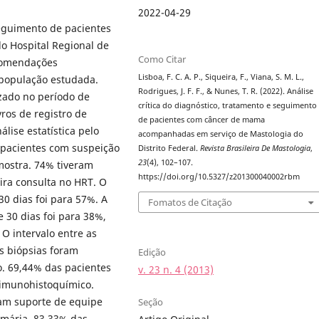
2022-04-29
seguimento de pacientes
o Hospital Regional de
Como Citar
ecomendações
Lisboa, F. C. A. P., Siqueira, F., Viana, S. M. L.,
 população estudada.
Rodrigues, J. F. F., & Nunes, T. R. (2022). Análise
izado no período de
crítica do diagnóstico, tratamento e seguimento
ros de registro de
de pacientes com câncer de mama
álise estatística pelo
acompanhadas em serviço de Mastologia do
 pacientes com suspeição
Distrito Federal.
Revista Brasileira De Mastologia
,
23
(4), 102–107.
ostra. 74% tiveram
https://doi.org/10.5327/z201300040002rbm
ira consulta no HRT. O
0 dias foi para 57%. A
Fomatos de Citação
30 dias foi para 38%,
 O intervalo entre as
s biópsias foram
Edição
o. 69,44% das pacientes
v. 23 n. 4 (2013)
imunohistoquímico.
am suporte de equipe
Seção
amária. 83,33% das