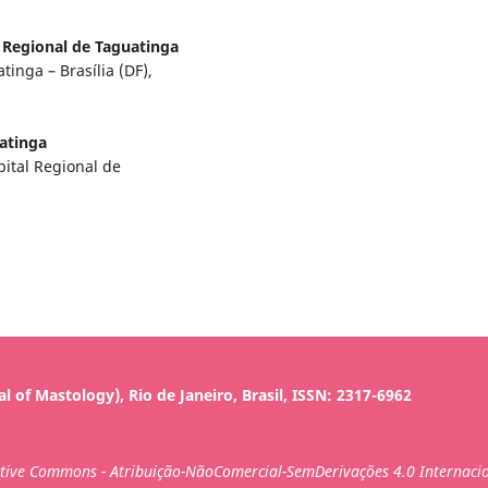
 Regional de Taguatinga
inga – Brasília (DF),
atinga
pital Regional de
al of Mastology), Rio de Janeiro, Brasil, ISSN: 2317-6962
ative Commons - Atribuição-NãoComercial-SemDerivações 4.0 Internacio