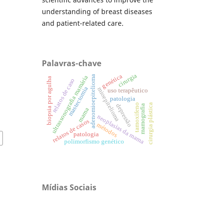
understanding of breast diseases
and patient-related care.
Palavras-chave
cirurgia
genética
ultrassonografia mamária
adenomioepitelioma
biopsia por agulha
relatos de caso
mastectomia
mioepitelioma
uso terapêutico
patologia
cirurgia plástica
tamoxifeno
depressão
mamografia
mama
neoplasias da mama
relatos de casos
métodos
patologia
polimorfismo genético
Mídias Sociais