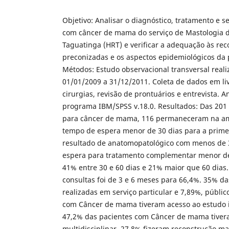
Objetivo: Analisar o diagnóstico, tratamento e 
com câncer de mama do serviço de Mastologia d
Taguatinga (HRT) e verificar a adequação às r
preconizadas e os aspectos epidemiológicos da
Métodos: Estudo observacional transversal real
01/01/2009 a 31/12/2011. Coleta de dados em liv
cirurgias, revisão de prontuários e entrevista. An
programa IBM/SPSS v.18.0. Resultados: Das 201
para câncer de mama, 116 permaneceram na am
tempo de espera menor de 30 dias para a prime
resultado de anatomopatológico com menos de 3
espera para tratamento complementar menor de 
41% entre 30 e 60 dias e 21% maior que 60 dias.
consultas foi de 3 e 6 meses para 66,4%. 35% da
realizadas em serviço particular e 7,89%, públic
com Câncer de mama tiveram acesso ao estudo 
47,2% das pacientes com Câncer de mama tiver
multidisciplinar. 27,8% fizeram reconstrução m