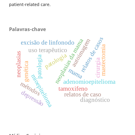
patient-related care.
Palavras-chave
relatos de casos
neoplasias da mama
autoimagem
excisão de linfonodo
mastectomia
uso terapêutico
neoplasias
patologia
patologia
cirurgia
genética
mama
mioepitelioma
adenomioepitelioma
métodos
tamoxifeno
depressão
relatos de caso
diagnóstico