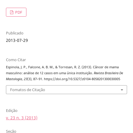
PDF
Publicado
2013-07-29
Como Citar
Espinola, J. P., Falcone, A. B. M., & Torresan, R. Z. (2013). Câncer de mama
masculino: análise de 12 casos em uma única instituição.
Revista Brasileira De
Mastologia
,
23
(3), 87–91. https://doi.org/10.5327/z0104-8058201300030005
Fomatos de Citação
Edição
v. 23 n. 3 (2013)
Seção