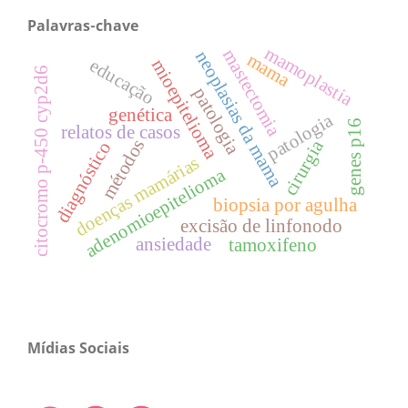
Palavras-chave
mamoplastia
mastectomia
neoplasias da mama
mama
educação
mioepitelioma
citocromo p-450 cyp2d6
patologia
genética
patologia
genes p16
relatos de casos
métodos
cirurgia
diagnóstico
doenças mamárias
adenomioepitelioma
biopsia por agulha
excisão de linfonodo
ansiedade
tamoxifeno
Mídias Sociais