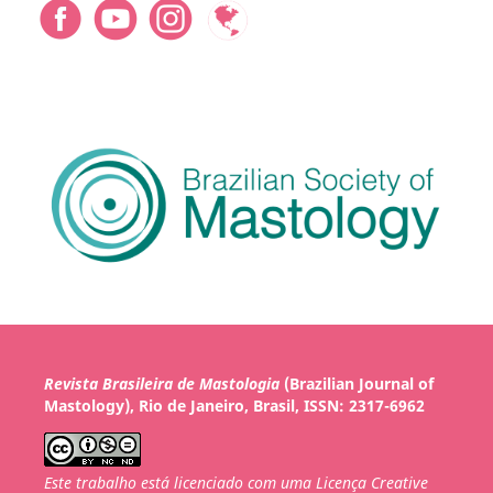
Revista Brasileira de Mastologia
(Brazilian Journal of
Mastology), Rio de Janeiro, Brasil, ISSN: 2317-6962
Este trabalho está licenciado com uma Licença Creative